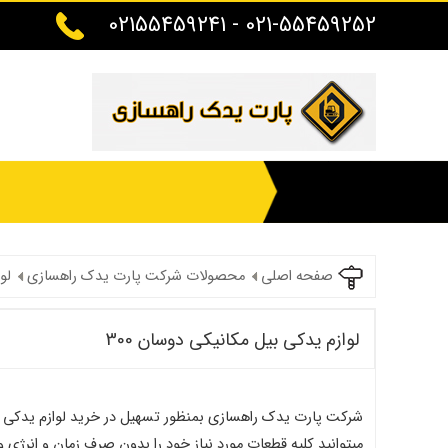
021-55459252 - 02155459241
صفحه اصلی
محصولات شرکت پارت یدک راهسازی
لو
لوازم یدکی بیل مکانیکی دوسان 300
میتوانید کلیه قطعات مورد نیاز خود را بدون صرف زمان و انرژی 