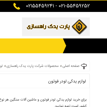
021-55459252 - 02155459241
صفحه اصلی
محصولات شرکت پارت یدک راهسازی
لو
لوازم یدکی لودر فوتون
برای خرید لوازم یدکی لودر فوتون و ماشین آلات سنگین هر نوع
کشور است تهیه نمایید.